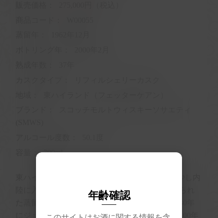
販売価格：
275,000円（税込）
商品コード：
W00055
蒸留年：
1962年12月
ボトリング年：
2000年2月
熟成年数：
37年
カスクタイプ：
リフィルシェリーカスク
地域：
東ハイランド（フェッターケアン）
ブランド：
スコッチモルトウィスキーソサエティ
(SMWS)
アルコール度数：
50.1度
容量：
700ml
東ハイランド、ブレヒンの町の北側、A90から少し内
陸に入ったフェッターケアン村に1824年に建てられ
年齢確認
た蒸留所。創業者はA.ラムゼイだが６年後の1830年
にジョン・グラッドストーンが買収した。以来100年
このサイトはお酒に関する情報を含