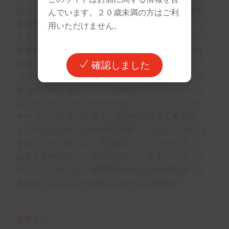
以上グラッドストーン家がフェッターケアン蒸留所
んでいます。２０歳未満の方はご利
を運営してきたが、ジョンの息子ウィリアムはヴィ
用いただけません。
クトリア時代の大物政治家で4度首相を勤め、スコッ
チ業界にも多大な貢献をした人物であった。1972年
以降ダルモア蒸留所と並ぶブレンドウイスキー、ホ
確認しました
ワイト＆マッカイ主要モルト原酒となっている。62
年当時の操業者はアメリカ資本のアソシエイツ・ス
コッチ・ディスティラーズからトム・スコット・サ
ザーランドに移った頃で、1966年の拡張工事前ポッ
トスチルが2基だった時期の蒸留。したがってホワイ
ト＆マッカイ社となって50年のフェッターケアンと
は全く別物のフェッターケアンといえる。リフィル
のシェリーカスクで長期熟成された伝統的製法によ
る今日ではなかなかお目にかかれない逸品だ。
在庫あり