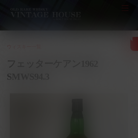
Skip
Men
to
content
ウィスキー一覧
フェッターケアン1962
SMWS94.3