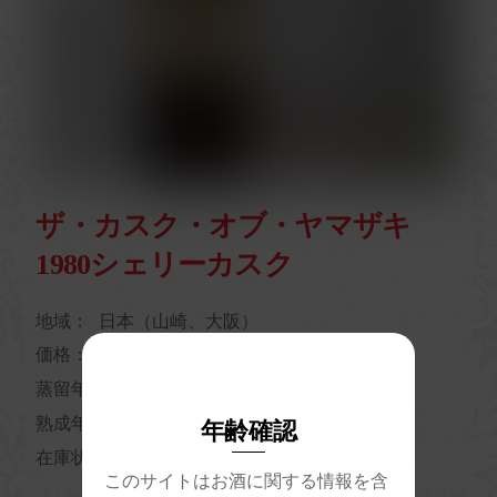
ザ・カスク・オブ・ヤマザキ
1980シェリーカスク
地域：
日本（山崎、大阪）
価格：
2,750,000円（税込）
蒸留年：
1980年10月
熟成年数：
23年
年齢確認
在庫状況：
在庫あり
このサイトはお酒に関する情報を含